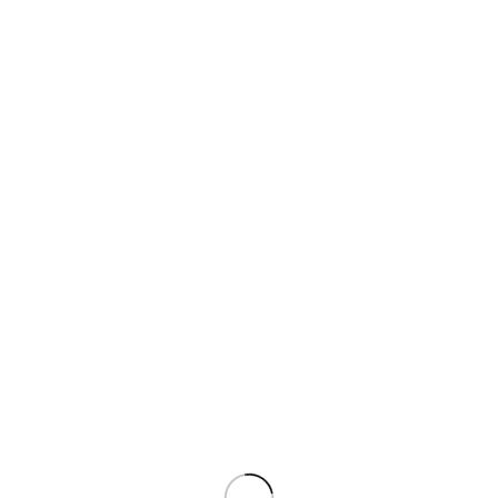
玩家將在東京建立屬於自己的勢力，招募夥伴、發展事業，並挑
換碼分享
享
下一篇