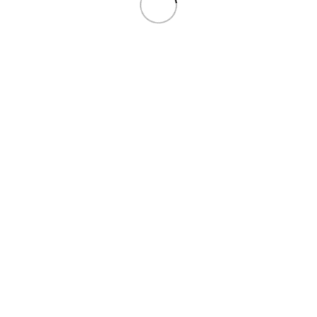
開局一座島-送真海鮮！代儲 ｜ 7年老字號正規安全
管道 ｜ 海島建設極速官儲首選
NT$
10
薑餅人放置大戰爭 – 餅乾養成RPG代儲 ｜ 7年老字
號正規安全管道 ｜ 餅乾王國極速官儲首選
NT$
10