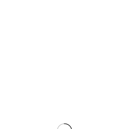
ＨＯＴ熱門遊戲
天命：六道輪迴代儲 ｜ 7年老字號正規安全管道 ｜
仙魔輪迴解鎖極速官儲首選
NT$
10
轉運江湖代儲 ｜ 7年老字號正規安全管道 ｜ 豪俠修
練絕學解鎖極速官儲首選
NT$
10