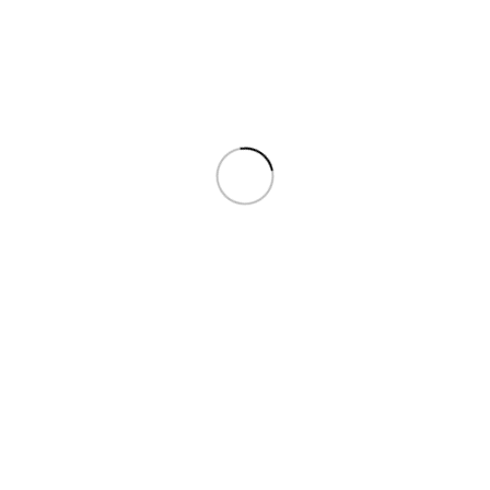
奔跑小小兵：跑酷遊戲 (Minion Rush)代儲 ｜ 7年老
字號正規安全管道 ｜ 萌爆極速跑酷官儲首選
NT$
10
神獸激戰代儲 ｜ 7年老字號正規安全管道 ｜ 傳奇神
獸養成極速官儲首選
魂墜深境 – 肉鴿卡牌RPG代儲 ｜ 7年老字號正規安
全管道 ｜ 深度探索極速官儲首選