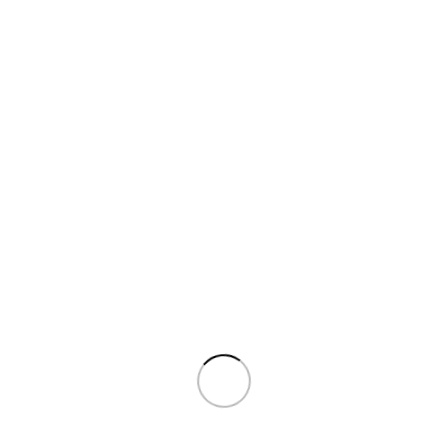
天命：六道輪迴代儲 ｜ 7年老字號正規安全管道 ｜
仙魔輪迴解鎖極速官儲首選
NT$
10
轉運江湖代儲 ｜ 7年老字號正規安全管道 ｜ 豪俠修
練絕學解鎖極速官儲首選
NT$
10