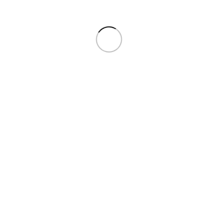
疾風騎士團 放置型RPG代儲 ｜ 7年老字號正規安全
管道 ｜ 放置冒險騎士覺醒極速官儲首選
NT$
10
蘇丹的遊戲代儲 ｜ 7年老字號正規安全管道 ｜ 帝國
崛起王權解鎖極速官儲首選 ✨
NT$
10
遊戲分類
台灣遊戲代儲