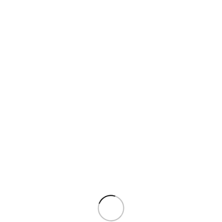
魂墜深境 – 肉鴿卡牌RPG代儲 ｜ 7年老字號正規安
全管道 ｜ 深度探索極速官儲首選
NT$
10
天命：六道輪迴代儲 ｜ 7年老字號正規安全管道 ｜
仙魔輪迴解鎖極速官儲首選
NT$
10
轉運江湖代儲 ｜ 7年老字號正規安全管道 ｜ 豪俠修
練絕學解鎖極速官儲首選
NT$
10