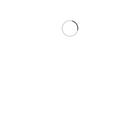
CH手遊代儲的完整優勢
1. 正規安全的代儲服務
我們提供官方認證的正規代儲服務，保障玩家的帳號安全，讓
您放心遊玩。
2. 價格優惠
相比於官方購買，我們提供更具競爭力的價格，幫助您以更低
的成本獲取遊戲內資源。
3. 快速處理
代儲訂單完成後，我們確保您能立即獲得所需的遊戲資源，無
需長時間等待。
4. 專業客服支援
我們擁有專業的客服團隊，隨時為您解答在代儲過程中的任何
問題，確保服務順暢。
社群資源
包括以下項目：